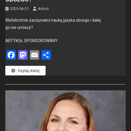
2025-06-21
Admin
Wielokrot­nie zaczy­nałeś naukę języ­ka obcego i dalej
go nie umiesz?
ARTYKUŁ SPONSOROWANY
Facebook
Mastodon
Email
Share
Czytaj dalej