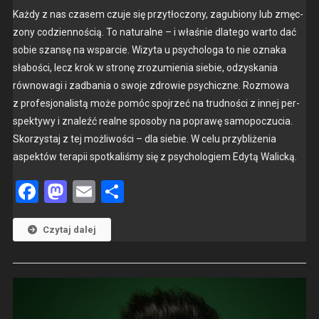
Każdy z nas cza­sem czu­je się przytłoc­zony, zagu­biony lub zmęc­
zony codzi­en­noś­cią. To nat­u­ralne – i właśnie dlat­ego warto dać
sobie szan­sę na wspar­cie. Wiz­y­ta u psy­cholo­ga to nie ozna­ka
słaboś­ci, lecz krok w stronę zrozu­mienia siebie, odzyska­nia
równowa­gi i zad­ba­nia o swo­je zdrowie psy­chiczne. Roz­mowa
z pro­fesjon­al­istą może pomóc spo­jrzeć na trud­noś­ci z innej per­
spek­ty­wy i znaleźć realne sposo­by na poprawę samopoczu­cia.
Sko­rzys­taj z tej możli­woś­ci – dla siebie. W celu przy­bliże­nia
aspek­tów ter­apii spotkaliśmy się z psy­cholo­giem Edytą Wal­icką.
Facebook
Mastodon
Email
Share
Czytaj dalej