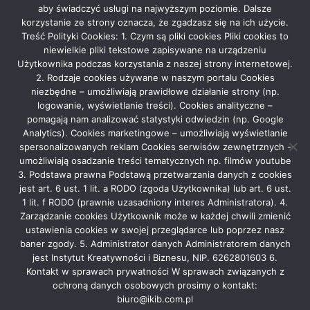
aby świadczyć usługi na najwyższym poziomie. Dalsze
Facebook
Mastodon
Email
Share
korzystanie ze strony oznacza, że zgadzasz się na ich użycie.
Treść Polityki Cookies: 1. Czym są pliki cookies Pliki cookies to
niewielkie pliki tekstowe zapisywane na urządzeniu
Czytaj dalej
Użytkownika podczas korzystania z naszej strony internetowej.
2. Rodzaje cookies używane w naszym portalu Cookies
niezbędne – umożliwiają prawidłowe działanie strony (np.
logowanie, wyświetlanie treści). Cookies analityczne –
pomagają nam analizować statystyki odwiedzin (np. Google
Analytics). Cookies marketingowe – umożliwiają wyświetlanie
Rekla­ma
spersonalizowanych reklam Cookies serwisów zewnętrznych -
umożliwiają osadzanie treści tematycznych np. filmów youtube
3. Podstawa prawna Podstawą przetwarzania danych z cookies
jest art. 6 ust. 1 lit. a RODO (zgoda Użytkownika) lub art. 6 ust.
1 lit. f RODO (prawnie uzasadniony interes Administratora). 4.
Zarządzanie cookies Użytkownik może w każdej chwili zmienić
ustawienia cookies w swojej przeglądarce lub poprzez nasz
baner zgody. 5. Administrator danych Administratorem danych
Grupa Medialna Story
|
Theme: News Portal by
Mystery Themes
.
jest Instytut Kreatywności i Biznesu, NIP. 6262801603 6.
Bemowo
Białołęka
Bielany
Mokotów
Ochota
Kontakt w sprawach prywatności W sprawach związanych z
ochroną danych osobowych prosimy o kontakt:
Praga Północ
Praga Południe
Rembertów
Śródmieście
biuro@ikib.com.pl
Targówek
Ursus
Ursynów
Warszawa
Wawer