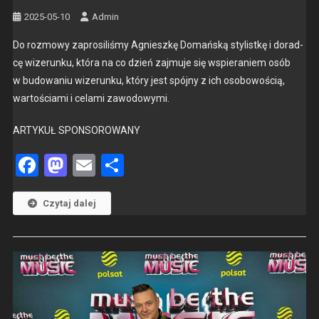
2025-05-10
Admin
Do roz­mowy zaprosil­iśmy Agnieszkę Domańską styl­istkę i dorad­
cę wiz­erunku, która na co dzień zaj­mu­je się wspieraniem osób
w budowa­niu wiz­erunku, który jest spójny z ich osobowoś­cią,
wartoś­ci­a­mi i cela­mi zawodowy­mi.
ARTYKUŁ SPONSOROWANY
Facebook
Mastodon
Email
Share
Czytaj dalej