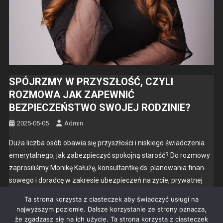
SPÓJRZMY W PRZYSZŁOŚĆ, CZYLI
ROZMOWA JAK ZAPEWNIĆ
BEZPIECZEŃSTWO SWOJEJ RODZINIE?
2025-05-05
Admin
Duża licz­ba osób obaw­ia się przyszłoś­ci i niskiego świad­czenia
emery­tal­nego, jak zabez­pieczyć spoko­jną starość? Do roz­mowy
zaprosil­iśmy Monikę Kałużę, kon­sul­tan­tkę ds. planowa­nia finan­
sowego i dorad­cę w zakre­sie ubez­pieczeń na życie, pry­wat­nej
emery­tu­ry i oszczędzenia.
Ta strona korzysta z ciasteczek aby świadczyć usługi na
najwyższym poziomie. Dalsze korzystanie ze strony oznacza,
ARTYKUŁ SPONSOROWANY
że zgadzasz się na ich użycie. Ta strona korzysta z ciasteczek