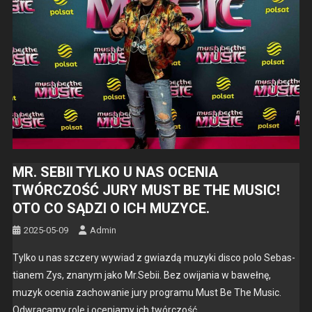
MR. SEBII TYLKO U NAS OCENIA
TWÓRCZOŚĆ JURY MUST BE THE MUSIC!
OTO CO SĄDZI O ICH MUZYCE.
2025-05-09
Admin
Tylko u nas szcz­ery wywiad z gwiazdą muzy­ki dis­co polo Sebas­
tianem Zys, znanym jako Mr.Sebii. Bez owi­ja­nia w bawełnę,
muzyk oce­nia zachowanie jury pro­gra­mu Must Be The Music.
Odwracamy role i oce­ni­amy ich twór­c­zość.