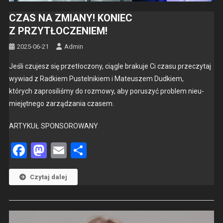
CZAS NA ZMIANY! KONIEC
Z PRZYTŁOCZENIEM!
2025-06-21
Admin
Jeśli czu­jesz się przetłoc­zony, cią­gle braku­je Ci cza­su przeczy­taj
wywiad z Rad­kiem Pustel­nikiem i Mateuszem Dud­kiem,
których zaprosil­iśmy do roz­mowy, aby poruszyć prob­lem nieu­
miejęt­nego zarządza­nia cza­sem.
ARTYKUŁ SPONSOROWANY
Facebook
Mastodon
Email
Share
Czytaj dalej