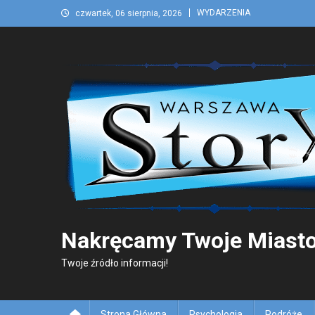
Skip
WYDARZENIA
czwartek, 06 sierpnia, 2026
to
content
Nakręcamy Twoje Miasto
Twoje źródło informacji!
Strona Główna
Psychologia
Podróże