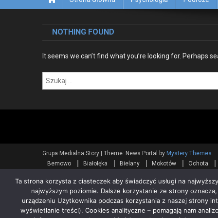
NOTHING FOUND
It seems we can’t find what you’re looking for. Perhaps se
Szukaj:
Grupa Medialna Story
|
Theme: News Portal by
Mystery Themes
.
Bemowo
Białołęka
Bielany
Mokotów
Ochota
Wilanów
Włochy
Wola
Żolibórz
WYDARZENIA
Ta strona korzysta z ciasteczek aby świadczyć usługi na najwyższy
najwyższym poziomie. Dalsze korzystanie ze strony oznacza, że
urządzeniu Użytkownika podczas korzystania z naszej strony in
wyświetlanie treści). Cookies analityczne – pomagają nam anali