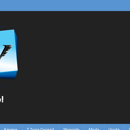
!
Kariera
Z Życia Gwiazd
Wywiady
Moda
Uroda