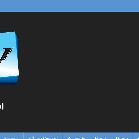
!
Kariera
Z Życia Gwiazd
Wywiady
Moda
Uroda