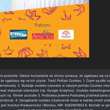
m poziomie. Dalsze korzystanie ze strony oznacza, że zgadzasz się na i
 zgadzasz się na ich użycie. Treść Polityki Cookies: 1. Czym są pliki co
ternetowej. 2. Rodzaje cookies używane w naszym portalu Cookies niezb
zować statystyki odwiedzin (np. Google Analytics). Cookies marketingo
ych np. filmów youtube 3. Podstawa prawna Podstawą przetwarzania dany
inistratora). 4. Zarządzanie cookies Użytkownik może w każdej chwili zm
 jest Instytut Kreatywności i Biznesu, NIP. 6262801603 6. Kontakt w