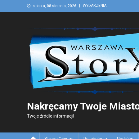
Skip
WYDARZENIA
sobota, 08 sierpnia, 2026
to
content
Nakręcamy Twoje Miasto
Twoje źródło informacji!
Strona Główna
Psychologia
Podróże