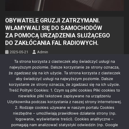
OBYWATELE GRUZJI ZATRZYMANI.
WŁAMYWALI SIĘ DO SAMOCHODÓW
ZA POMOCĄ URZĄDZENIA SŁUŻĄCEGO
DO ZAKŁÓCANIA FAL RADIOWYCH.
2025-05-21
Admin
Ta strona korzysta z ciasteczek aby świadczyć usługi na
Polic­jan­ci z Wydzi­ału Patrolowo — Inter­wen­cyjnego KRP Warsza­
najwyższym poziomie. Dalsze korzystanie ze strony oznacza,
wa IIII zatrzy­mali trzech oby­wa­teli Gruzji.
że zgadzasz się na ich użycie. Ta strona korzysta z ciasteczek
aby świadczyć usługi na najwyższym poziomie. Dalsze
Facebook
Mastodon
Email
Share
korzystanie ze strony oznacza, że zgadzasz się na ich użycie.
Treść Polityki Cookies: 1. Czym są pliki cookies Pliki cookies to
niewielkie pliki tekstowe zapisywane na urządzeniu
Czytaj dalej
Użytkownika podczas korzystania z naszej strony internetowej.
2. Rodzaje cookies używane w naszym portalu Cookies
niezbędne – umożliwiają prawidłowe działanie strony (np.
logowanie, wyświetlanie treści). Cookies analityczne –
pomagają nam analizować statystyki odwiedzin (np. Google