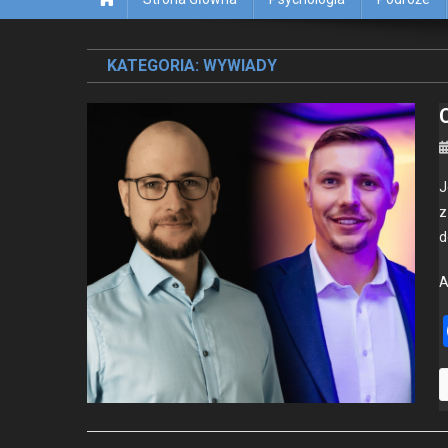
KATEGORIA:
WYWIADY
J
z
d