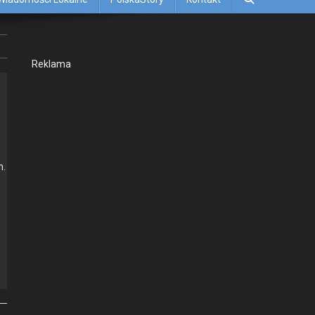
Rekla­ma
d
m.