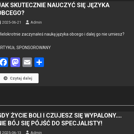
JAK SKUTECZNIE NAUCZYĆ SIĘ JĘZYKA
OBCEGO?
2025-06-21
Admin
ielokrot­nie zaczy­nałeś naukę języ­ka obcego i dalej go nie umiesz?
ARTYKUŁ SPONSOROWANY
Facebook
Mastodon
Email
Share
Czytaj dalej
GDY ŻYCIE BOLI I CZUJESZ SIĘ WYPALONY….
NIE BÓJ SIĘ PÓJŚĆ DO SPECJALISTY!
2025-06-13
Admin