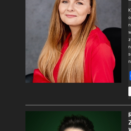
K
c
n
w
z
n
s
n