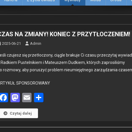
CZAS NA ZMIANY! KONIEC Z PRZYTŁOCZENIEM!
2025-06-21
Admin
eśli czu­jesz się przetłoc­zony, cią­gle braku­je Ci cza­su przeczy­taj wywia
 Rad­kiem Pustel­nikiem i Mateuszem Dud­kiem, których zaprosil­iśmy
o roz­mowy, aby poruszyć prob­lem nieu­miejęt­nego zarządza­nia cza­se
ARTYKUŁ SPONSOROWANY
Facebook
Mastodon
Email
Share
Czytaj dalej