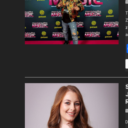
T
Z
z
a
D