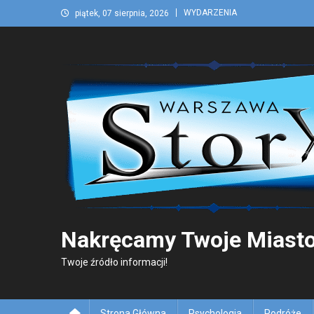
Skip
WYDARZENIA
piątek, 07 sierpnia, 2026
to
content
Nakręcamy Twoje Miasto
Twoje źródło informacji!
Strona Główna
Psychologia
Podróże