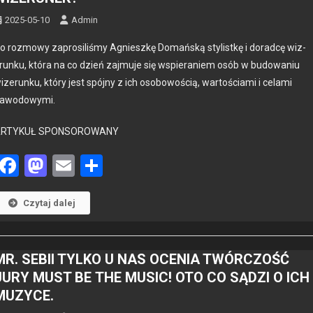
2025-05-10
Admin
o roz­mowy zaprosil­iśmy Agnieszkę Domańską styl­istkę i dorad­cę wiz­
runku, która na co dzień zaj­mu­je się wspieraniem osób w budowa­niu
iz­erunku, który jest spójny z ich osobowoś­cią, wartoś­ci­a­mi i cela­mi
awodowy­mi.
ARTYKUŁ SPONSOROWANY
Facebook
Mastodon
Email
Share
Czytaj dalej
MR. SEBII TYLKO U NAS OCENIA TWÓRCZOŚĆ
JURY MUST BE THE MUSIC! OTO CO SĄDZI O ICH
MUZYCE.