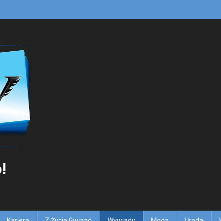
!
Kariera
Z Życia Gwiazd
Wywiady
Moda
Uroda