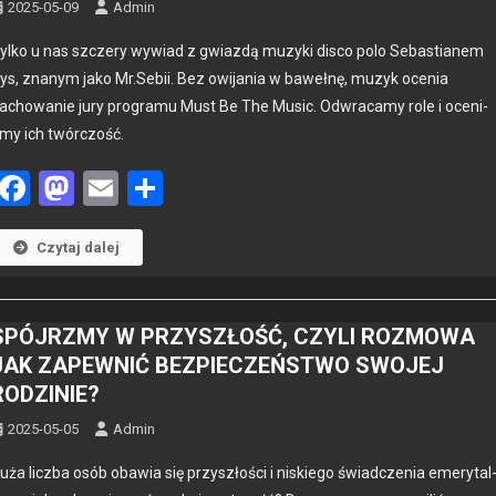
2025-05-09
Admin
ylko u nas szcz­ery wywiad z gwiazdą muzy­ki dis­co polo Sebas­tianem
ys, znanym jako Mr.Sebii. Bez owi­ja­nia w bawełnę, muzyk oce­nia
achowanie jury pro­gra­mu Must Be The Music. Odwracamy role i oce­ni­
my ich twór­c­zość.
Facebook
Mastodon
Email
Share
Czytaj dalej
SPÓJRZMY W PRZYSZŁOŚĆ, CZYLI ROZMOWA
JAK ZAPEWNIĆ BEZPIECZEŃSTWO SWOJEJ
RODZINIE?
2025-05-05
Admin
uża licz­ba osób obaw­ia się przyszłoś­ci i niskiego świad­czenia emery­tal