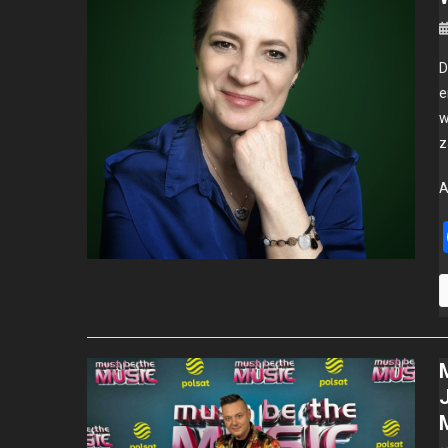
D
e
w
z