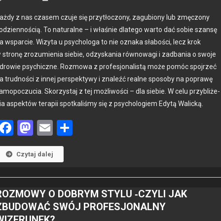
ażdy z nas cza­sem czu­je się przytłoc­zony, zagu­biony lub zmęc­zony
odzi­en­noś­cią. To nat­u­ralne – i właśnie dlat­ego warto dać sobie szan­sę
a wspar­cie. Wiz­y­ta u psy­cholo­ga to nie ozna­ka słaboś­ci, lecz krok
 stronę zrozu­mienia siebie, odzyska­nia równowa­gi i zad­ba­nia o swo­je
drowie psy­chiczne. Roz­mowa z pro­fesjon­al­istą może pomóc spo­jrzeć
a trud­noś­ci z innej per­spek­ty­wy i znaleźć realne sposo­by na poprawę
amopoczu­cia. Sko­rzys­taj z tej możli­woś­ci – dla siebie. W celu przy­bliże­
ia aspek­tów ter­apii spotkaliśmy się z psy­cholo­giem Edytą Wal­icką.
Facebook
Mastodon
Email
Share
Czytaj dalej
ROZMOWY O DOBRYM STYLU ‑CZYLI JAK
ZBUDOWAĆ SWÓJ PROFESJONALNY
WIZERUNEK?