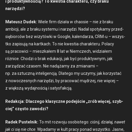
i pro­duk­ty­wnoś­cią? To kwes­t­ia charak­teru, czy braku
narzędzi?
Mateusz Dudek:
Wiele firm dzi­ała w chaosie – nie z braku
ambicji, ale z braku sys­te­mu i narzędzi. Nadal spo­tykamy przed­
siębior­ców bez wiz­ytów­ki w Google, kalen­darza, CRM‑u – wszys­
tko zapisu­ją na kartkach. To nie kwes­t­ia charak­teru. Pola­cy
są pra­cowici – mieszkałem 8 lat w Niem­czech, widzi­ałem
różnice. Chodzi o brak edukacji, jak być pro­duk­ty­wnym, jak
zarządzać cza­sem. Nie nadążamy za zmi­ana­mi –
np. za sztuczną inteligencją. Dlat­ego my uczymy, jak korzys­tać
z nowoczes­nych narzędzi, by pra­cow­ać mądrzej, nie więcej –
z więk­szą wyda­jnoś­cią i satys­fakcją.
Redakc­ja: Dlaczego klasy­czne pode­jś­cie „zrób więcej, szy­b­
ciej” częs­to zawodzi?
Radek Pustel­nik:
To mit roz­wo­ju oso­bis­tego:
ciśnij, dzi­ałaj, nawet
jak ci się nie chce
. Wpadamy w kult pra­cy pon­ad wszys­tko. Jasne,