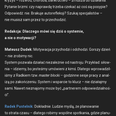
kryzys – rozwód, choro­ba, bankruct­wo – zmusza do dzi­ała­nia.
Pytanie brz­mi: czy naprawdę trze­ba czekać aż coś się posyp­ie?
Odpowiedź: nie. Braku­je autore­flek­sji? Szukaj spec­jal­istów –
nie musisz sam przez to prze­chodz­ić.
Redakc­ja:
Dlaczego mówi się dziś o sys­temie,
a nie o motywacji?
Mateusz Dudek:
Motywac­ja przy­chodzi i odchodzi. Gorszy dzień
– nie zro­bimy nic.
Sys­tem pozwala dzi­ałać nieza­leżnie od nas­tro­ju. Przykład: siłow­
n­ia – idziemy, bo jesteśmy umówieni z kimś. Dlat­ego wprowadzil­
iśmy z Rad­kiem tzw.
mas­ter bloc­ki
– godzinne ses­je pra­cy z anal­
izą po zakończe­niu. Sys­tem i wspar­cie to klucz – nie dzi­ała­jmy
sami. Nawet niez­na­jomy może być „part­nerem odpowiedzial­noś­
ci”.
Radek Pustel­nik:
Dokład­nie. Ludzie myślą, że planowanie
to stra­ta cza­su – dlat­ego robimy wspólne spotka­nia, gdzie planu­