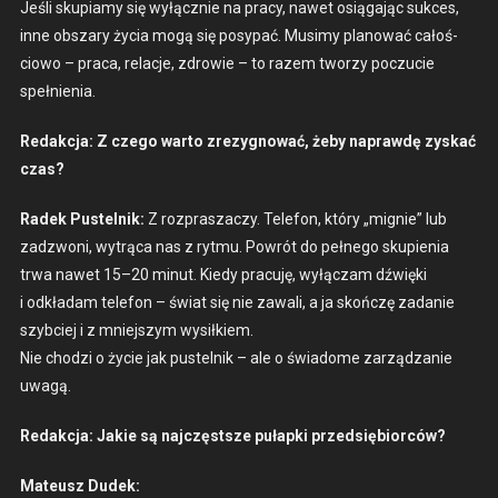
Jeśli sku­pi­amy się wyłącznie na pra­cy, nawet osią­ga­jąc sukces,
inne obszary życia mogą się posy­pać. Musimy planować całoś­
ciowo – pra­ca, relac­je, zdrowie – to razem tworzy poczu­cie
spełnienia.
Redakc­ja: Z czego warto zrezyg­nować, żeby naprawdę zyskać
czas?
Radek Pustel­nik:
Z rozprasza­czy. Tele­fon, który „mignie” lub
zadz­woni, wytrą­ca nas z ryt­mu. Powrót do pełnego skupi­enia
trwa nawet 15–20 min­ut. Kiedy pracu­ję, wyłączam dźwię­ki
i odkładam tele­fon – świat się nie zawali, a ja skończę zadanie
szy­b­ciej i z mniejszym wysiłkiem.
Nie chodzi o życie jak pustel­nik – ale o świadome zarządzanie
uwagą.
Redakc­ja: Jakie są najczęst­sze pułap­ki przed­siębior­ców?
Mateusz Dudek: