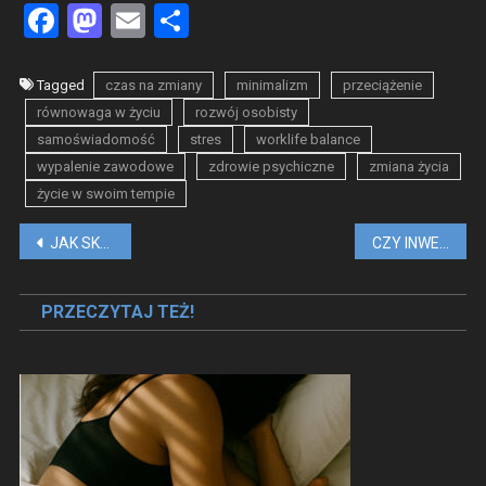
Facebook
Mastodon
Email
Share
Tagged
czas na zmiany
minimalizm
przeciążenie
równowaga w życiu
rozwój osobisty
samoświadomość
stres
worklife balance
wypalenie zawodowe
zdrowie psychiczne
zmiana życia
życie w swoim tempie
Nawigacja
JAK SKUTECZNIE NAUCZYĆ SIĘ JĘZYKA OBCEGO?
CZY INWESTYCJA W PRYWATNĄ EMERYTURĘ SIĘ OPŁACA?
wpisu
PRZECZYTAJ TEŻ!