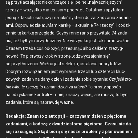
są przytłacza­jące: niekończące się i pełne „najważniejszych”
rzeczy – wszys­tko ma ten sam pri­o­ry­tet. Ostat­nio zapy­tałem
jed­ną z takich osób, czy ma jak­iś sys­tem do zarządza­nia zada­ni­
a­mi. Odpowiedzi­ała: „Mam kartkę – aktu­al­nie 74 rzeczy”. I codzi­
en­nie tę kartkę przeglą­da. Gdy­by mnie rano przy­witało 74 zada­
nia, też byłbym przytłoc­zony. Nie wszys­tko jest tak samo ważne.
Cza­sem trze­ba coś odłożyć, prze­sunąć albo całkiem zrezyg­
nować. To pier­wszy krok w stronę „odzwycza­je­nia się”
od przytłoczenia. Waż­na jest selekc­ja, usta­lanie pri­o­ry­tetów.
Dobrym rozwiązaniem jest wybranie trzech lub czterech kluc­
zowych zadań na dany dzień i zadanie sobie pyta­nia:
Czy jeśli zro­
bię tylko te rzeczy, to uznam dzień za udany?
To prosty sposób
na odzyskanie kon­troli – mniej znaczy więcej, ale muszą to być
zada­nia, które są naprawdę ważne.
Redakc­ja:
Znam to z autop­sji – zaczy­nam dzień z pię­cioma
zada­ni­a­mi, a kończę z dwudziestoma pię­cioma. Cza­su nie da
się roz­ciągnąć. Skąd biorą się nasze prob­le­my z planowaniem