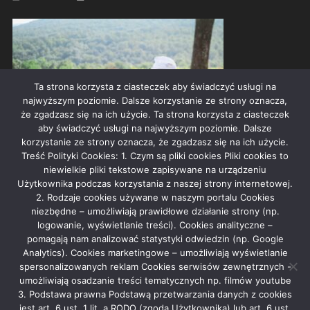
Ta strona korzysta z ciasteczek aby świadczyć usługi na
najwyższym poziomie. Dalsze korzystanie ze strony oznacza,
że zgadzasz się na ich użycie. Ta strona korzysta z ciasteczek
aby świadczyć usługi na najwyższym poziomie. Dalsze
korzystanie ze strony oznacza, że zgadzasz się na ich użycie.
Treść Polityki Cookies: 1. Czym są pliki cookies Pliki cookies to
niewielkie pliki tekstowe zapisywane na urządzeniu
CZY INWESTYCJA W PRYWATNĄ EMERYTURĘ SIĘ OPŁACA?
Użytkownika podczas korzystania z naszej strony internetowej.
2. Rodzaje cookies używane w naszym portalu Cookies
2025-06-30
admin
niezbędne – umożliwiają prawidłowe działanie strony (np.
logowanie, wyświetlanie treści). Cookies analityczne –
pomagają nam analizować statystyki odwiedzin (np. Google
Analytics). Cookies marketingowe – umożliwiają wyświetlanie
Rekla­ma
spersonalizowanych reklam Cookies serwisów zewnętrznych -
umożliwiają osadzanie treści tematycznych np. filmów youtube
3. Podstawa prawna Podstawą przetwarzania danych z cookies
jest art. 6 ust. 1 lit. a RODO (zgoda Użytkownika) lub art. 6 ust.