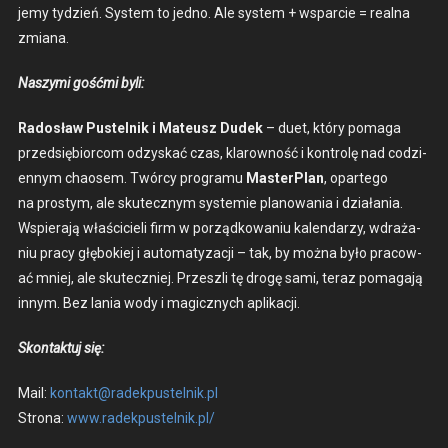
je­my tydzień. Sys­tem to jed­no. Ale sys­tem + wspar­cie = real­na
zmi­ana.
Naszy­mi gość­mi byli:
Radosław Pustel­nik i Mateusz Dudek
– duet, który poma­ga
przed­siębior­com odzyskać czas, klarowność i kon­trolę nad codzi­
en­nym chaosem. Twór­cy pro­gra­mu
Mas­ter­Plan
, opartego
na prostym, ale skutecznym sys­temie planowa­nia i dzi­ała­nia.
Wspier­a­ją właś­ci­cieli firm w porząd­kowa­niu kalen­darzy, wdraża­
niu pra­cy głębok­iej i automatyza­cji – tak, by moż­na było pra­cow­
ać mniej, ale skuteczniej. Przes­zli tę drogę sami, ter­az poma­ga­ją
innym. Bez lania wody i mag­icznych aplikacji.
Skon­tak­tuj się:
Mail:
kontakt@radekpustelnik.pl
Strona:
www.radekpustelnik.pl/