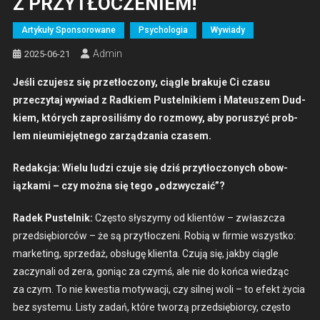
Z PRZYTŁOCZENIEM!
Artykuły Sponsorowane
Psychologia
Wywiady
Admin
2025-06-21
Jeśli czu­jesz się przetłoc­zony, cią­gle braku­je Ci cza­su
przeczy­taj wywiad z Rad­kiem Pustel­nikiem i Mateuszem Dud­
kiem, których zaprosil­iśmy do roz­mowy, aby poruszyć prob­
lem nieu­miejęt­nego zarządza­nia cza­sem.
Redakc­ja: Wielu ludzi czu­je się dziś przytłoc­zonych obow­
iązka­mi – czy moż­na się tego „odzwycza­ić”?
Radek Pustel­nik:
Częs­to słyszymy od klien­tów – zwłaszcza
przed­siębior­ców – że są przytłoczeni. Robią w fir­mie wszys­tko:
mar­ket­ing, sprzedaż, obsługę klien­ta. Czu­ją się, jak­by cią­gle
zaczy­nali od zera, goniąc za czymś, ale nie do koń­ca wiedząc
za czym. To nie kwes­t­ia motywacji, czy sil­nej woli – to efekt życia
bez sys­te­mu. Listy zadań, które tworzą przed­siębior­cy, częs­to