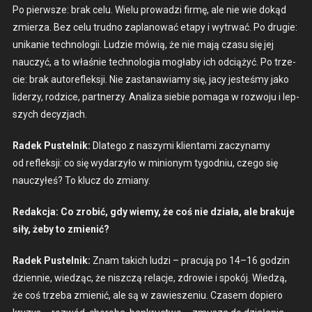
Po pier­wsze: brak celu. Wielu prowadzi fir­mę, ale nie wie dokąd
zmierza. Bez celu trud­no zaplanować etapy i wytr­wać. Po drugie:
unikanie tech­nologii. Ludzie mówią, że nie mają cza­su się jej
nauczyć, a to właśnie tech­nolo­gia mogła­by ich odciążyć. Po trze­
cie: brak autore­flek­sji. Nie zas­tanaw­iamy się, jacy jesteśmy jako
lid­erzy, rodz­ice, part­nerzy. Anal­iza siebie poma­ga w roz­wo­ju i lep­
szych decyz­jach.
Radek Pustel­nik:
Dlat­ego z naszy­mi klien­ta­mi zaczy­namy
od reflek­sji: co się wydarzyło w min­ionym tygod­niu, czego się
nauczyłeś? To klucz do zmi­any.
Redakc­ja: Co zro­bić, gdy wiemy, że coś nie dzi­ała, ale braku­je
siły, żeby to zmienić?
Radek Pustel­nik:
Znam takich ludzi – pracu­ją po 14–16 godzin
dzi­en­nie, wiedząc, że niszczą relac­je, zdrowie i spokój. Wiedzą,
że coś trze­ba zmienić, ale są w zaw­iesze­niu. Cza­sem dopiero