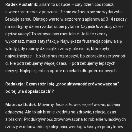
Radek Pustel­nik:
Znam to uczu­cie – cały dzień coś robisz,
a wiec­zorem masz poczu­cie, że nic ważnego się nie wydarzyło.
Braku­je sen­su. Dlat­ego warto wiec­zorem zaplanować 3–4 rzeczy
na następ­ny dzień i zadać sobie pytanie:
Czy jeśli to zro­bię, dzień
będzie udany?
To ustaw­ia nas men­tal­nie. Jeśli te rzeczy
wykonasz, masz satys­fakcję. Najwięk­sza frus­trac­ja pojaw­ia się
wtedy, gdy robimy dziesiąt­ki rzeczy, ale nie te, które były
najważniejsze – bo ktoś nas rozproszył, bo zabrakło aser­ty­wnoś­
ci. Nie potrze­bu­je­my więcej cza­su – potrze­bu­je­my lep­szych
decyzji. Najlepiej jeśli są oparte na celach dłu­goter­mi­nowych.
Redakc­ja: Czym różni się „pro­duk­ty­wność zrównoważona”
od tej „na dopalaczach”?
Mateusz Dudek:
Mówimy:
ter­az zdrowie nie jest ważne, później
odpocznę
. Ale to jak branie kredy­tu na zdrowie, relac­je, czas
z bliski­mi. Pro­duk­ty­wność zrównoważona to robi­e­nie właś­ci­wych
rzeczy w odpowied­niej kole­jnoś­ci, według włas­nych pri­o­ry­tetów.