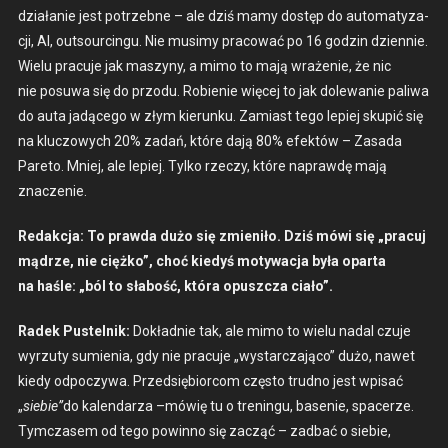
dzi­ałanie jest potrzeb­ne – ale dziś mamy dostęp do automatyza­
cji, AI, out­sourcin­gu. Nie musimy pra­cow­ać po 16 godzin dzi­en­nie.
Wielu pracu­je jak maszyny, a mimo to mają wraże­nie, że nic
nie posuwa się do przo­du. Robi­e­nie więcej to jak dole­wanie pali­wa
do auta jadącego w złym kierunku. Zami­ast tego lep­iej skupić się
na kluc­zowych 20% zadań, które dają 80% efek­tów – Zasa­da
Pare­to. Mniej, ale lep­iej. Tylko rzeczy, które naprawdę mają
znacze­nie.
Redakc­ja:
To praw­da dużo się zmieniło. Dziś mówi się „pracuj
mądrze, nie ciężko”, choć kiedyś motywac­ja była opar­ta
na haśle: „ból to słabość, która opuszcza ciało”.
Radek Pustel­nik:
Dokład­nie tak, ale mimo to wielu nadal czu­je
wyrzu­ty sum­ienia, gdy nie pracu­je „wystar­cza­ją­co” dużo, nawet
kiedy odpoczy­wa. Przed­siębior­com częs­to trud­no jest wpisać
„
siebie”
do kalen­darza –mówię tu o treningu, base­nie, spac­erze.
Tym­cza­sem od tego powin­no się zacząć – zad­bać o siebie,