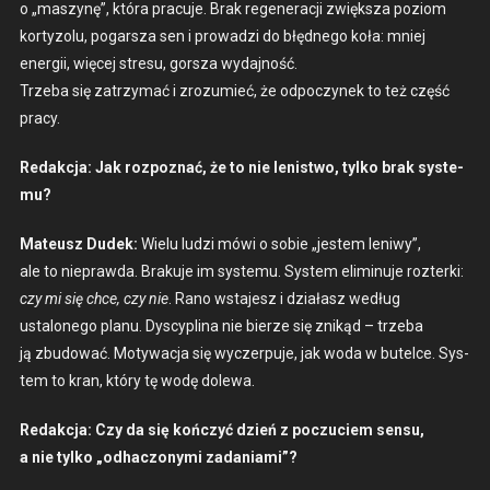
o „maszynę”, która pracu­je. Brak regen­er­acji zwięk­sza poziom
korty­zolu, pog­a­rsza sen i prowadzi do błęd­nego koła: mniej
energii, więcej stre­su, gorsza wyda­jność.
Trze­ba się zatrzy­mać i zrozu­mieć, że odpoczynek to też część
pra­cy.
Redakc­ja: Jak rozpoz­nać, że to nie lenist­wo, tylko brak sys­te­
mu?
Mateusz Dudek:
Wielu ludzi mówi o sobie „jestem leni­wy”,
ale to niepraw­da. Braku­je im sys­te­mu. Sys­tem elimin­u­je rozter­ki:
czy mi się chce, czy nie
. Rano wsta­jesz i dzi­ałasz według
ustalonego planu. Dyscy­plina nie bierze się znikąd – trze­ba
ją zbu­dować. Motywac­ja się wycz­er­pu­je, jak woda w butelce. Sys­
tem to kran, który tę wodę dole­wa.
Redakc­ja: Czy da się kończyć dzień z poczu­ciem sen­su,
a nie tylko „odhac­zony­mi zada­ni­a­mi”?