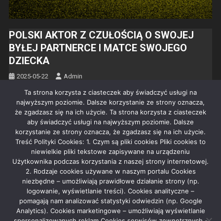
POLSKI AKTOR Z CZUŁOŚCIĄ O SWOJEJ
BYŁEJ PARTNERCE I MATCE SWOJEGO
DZIECKA
2025-05-22
Admin
Ta strona korzysta z ciasteczek aby świadczyć usługi na
Choć nie stworzyli trwałego związku, a ich życiowe dro­gi podob­
najwyższym poziomie. Dalsze korzystanie ze strony oznacza,
no dawno się rozeszły. Mają syna i pracu­ją w tej samej branży.
że zgadzasz się na ich użycie. Ta strona korzysta z ciasteczek
aby świadczyć usługi na najwyższym poziomie. Dalsze
Facebook
Mastodon
Email
Share
korzystanie ze strony oznacza, że zgadzasz się na ich użycie.
Treść Polityki Cookies: 1. Czym są pliki cookies Pliki cookies to
niewielkie pliki tekstowe zapisywane na urządzeniu
Czytaj dalej
Użytkownika podczas korzystania z naszej strony internetowej.
2. Rodzaje cookies używane w naszym portalu Cookies
niezbędne – umożliwiają prawidłowe działanie strony (np.
logowanie, wyświetlanie treści). Cookies analityczne –
pomagają nam analizować statystyki odwiedzin (np. Google
Analytics). Cookies marketingowe – umożliwiają wyświetlanie
Rekla­ma
spersonalizowanych reklam Cookies serwisów zewnętrznych -