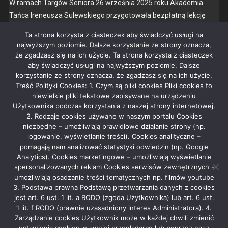
W ramach Targów Senio­ra 26 wrześ­nia 2025 roku Akademia
WIECZORKI
Tań­ca Ireneusza Sulewskiego przy­go­towała bezpłat­ną lekcję
DLA
tań­ca oraz pokaz.
SENIORÓW
Ta strona korzysta z ciasteczek aby świadczyć usługi na
najwyższym poziomie. Dalsze korzystanie ze strony oznacza,
POD NASZYM PATRONATEM
że zgadzasz się na ich użycie. Ta strona korzysta z ciasteczek
aby świadczyć usługi na najwyższym poziomie. Dalsze
Facebook
Mastodon
Email
Share
korzystanie ze strony oznacza, że zgadzasz się na ich użycie.
Treść Polityki Cookies: 1. Czym są pliki cookies Pliki cookies to
niewielkie pliki tekstowe zapisywane na urządzeniu
Czytaj dalej
Użytkownika podczas korzystania z naszej strony internetowej.
2. Rodzaje cookies używane w naszym portalu Cookies
niezbędne – umożliwiają prawidłowe działanie strony (np.
logowanie, wyświetlanie treści). Cookies analityczne –
pomagają nam analizować statystyki odwiedzin (np. Google
Analytics). Cookies marketingowe – umożliwiają wyświetlanie
Rekla­ma
spersonalizowanych reklam Cookies serwisów zewnętrznych -
umożliwiają osadzanie treści tematycznych np. filmów youtube
3. Podstawa prawna Podstawą przetwarzania danych z cookies
jest art. 6 ust. 1 lit. a RODO (zgoda Użytkownika) lub art. 6 ust.
1 lit. f RODO (prawnie uzasadniony interes Administratora). 4.
Zarządzanie cookies Użytkownik może w każdej chwili zmienić