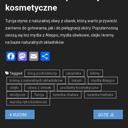
kosmetyczne
Tur­c­ja słynie z nat­u­ral­nej oli­wy z oli­wek, którą warto przy­wieźć
zarówno do gotowa­nia, jak i do pielę­gnacji skóry. Pop­u­larnoś­cią
cieszą się też mydła z Alep­po, mydła oli­wkowe, ole­j­ki i kre­my
na bazie nat­u­ral­nych skład­ników.
Facebook
Mastodon
Email
Share
Tagged
blog podróżniczy
ceramika
kilimy
kremy z naturalnych składników
lokum
mydła Aleppo
olejki
oliwa z oliwek
produkty kosmetyczne
słodycze
Turcja
turecka chałwa
turecka herbata
wyroby rękodzielnicze
Nawigacja
KUCHNIA WŁOSKA, TEGO MUSISZ SPRÓBOWAĆ BĘDĄC WE WŁOSZECH
GDZIE JEST CIEPŁO W PAŹDZIERNIKU? PRZEWODNIK TURYSTYCZNY
wpisu