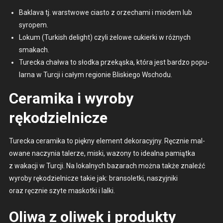
Bakla­va tj. warst­wowe cias­to z orzecha­mi i mio­dem lub
syropem.
Lokum (Turk­ish delight) czyli żelowe cukier­ki w różnych
smakach.
Turec­ka chałwa to słod­ka przekąs­ka, która jest bard­zo pop­u­
lar­na w Tur­cji i całym region­ie Bliskiego Wschodu.
Ceramika i wyroby
rękodzielnicze
Turec­ka cerami­ka to piękny ele­ment deko­ra­cyjny. Ręcznie mal­
owane naczy­nia talerze, mis­ki, wazony to ide­al­na pamiąt­ka
z wakacji w Tur­cji. Na lokalnych bazarach moż­na także znaleźć
wyro­by rękodziel­nicze takie jak: bran­so­let­ki, naszyjni­ki
oraz ręcznie szyte maskot­ki i lal­ki.
Oliwa z oliwek i produkty