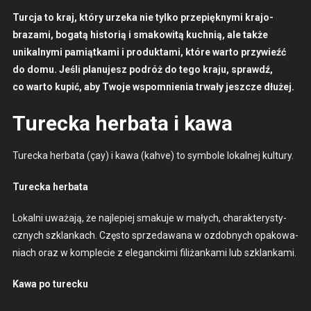
Tur­c­ja to kraj, który urze­ka nie tylko przepiękny­mi kra­jo­
braza­mi, bogatą his­torią i smakow­itą kuch­nią, ale także
unikalny­mi pamiątka­mi i pro­duk­ta­mi, które warto przy­wieźć
do domu. Jeśli planu­jesz podróż do tego kra­ju, sprawdź,
co warto kupić, aby Two­je wspom­nienia trwały jeszcze dłużej.
Turecka herbata i kawa
Turec­ka herba­ta (çay) i kawa (kahve) to sym­bole lokalnej kul­tu­ry.
Turec­ka herba­ta
Lokalni uważa­ją, że najlepiej smaku­je w małych, charak­terysty­
cznych szk­lankach. Częs­to sprzedawana w ozdob­nych opakowa­
ni­ach oraz w kom­ple­cie z ele­gancki­mi fil­iżanka­mi lub szk­lanka­mi.
Kawa po turecku