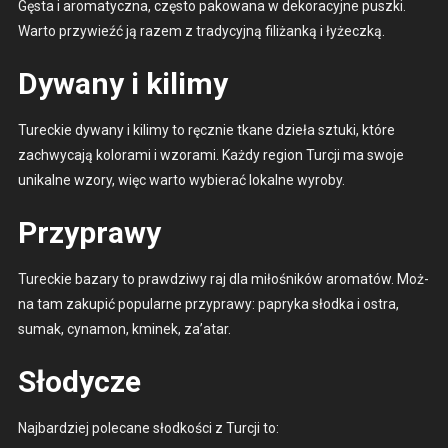
Gęs­ta i aro­maty­cz­na, częs­to pakowana w deko­ra­cyjne pusz­ki.
Warto przy­wieźć ją razem z trady­cyjną fil­iżanką i łyżeczką.
Dywany i kilimy
Tureck­ie dywany i kil­imy to ręcznie tkane dzieła sztu­ki, które
zach­wyca­ją kolora­mi i wzo­ra­mi. Każdy region Tur­cji ma swo­je
unikalne wzo­ry, więc warto wybier­ać lokalne wyro­by.
Przyprawy
Tureck­ie bazary to prawdzi­wy raj dla miłośników aro­matów. Moż­
na tam zakupić pop­u­larne przyprawy: papry­ka słod­ka i ostra,
sumak, cyna­mon, kminek, za’atar.
Słodycze
Najbardziej pole­cane słod­koś­ci z Tur­cji to: