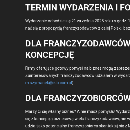
TERMIN WYDARZENIA I 
Wydarze­nie odbędzie się 21 wrześ­nia 2025 roku o godz. 10.
nać się z propozy­cją franczy­zo­daw­ców z całej Pol­s­ki,
DLA FRANCZYZODAWCÓW
KONCEPCJĘ
Firmy ofer­u­jące gotowy pomysł na biznes mogą zaprezen­
Zain­tere­sowanych franczy­zo­daw­ców udzi­ałem w wydarze
m.szymanek@ikib.com.pl
).
DLA FRANCZYZOBIORCÓW
Marzy Ci się włas­ny biznes? A nie masz pomysłu! Wydarze­
się z kon­cepcją biz­ne­sową wielu franczy­zo­daw­ców, ni
udzi­ał jako potenc­jal­ny franczy­zo­bior­ca skon­tak­tuj się 