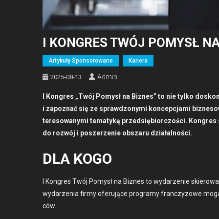
I KONGRES TWÓJ POMYSŁ NA
Artykuły Sponsorowane
Kariera
Admin
2025-08-13
I Kon­gres „Twój Pomysł na Biznes” to nie tylko doskon­a
i zapoz­nać się ze sprawd­zony­mi kon­cepc­ja­mi biz­ne­s
tere­sowany­mi tem­atyką przed­siębior­c­zoś­ci. Kon­gre
do rozwój i posz­erze­nie obszaru dzi­ałal­noś­ci.
DLA KOGO
I Kon­gres Twój Pomysł na Biznes to wydarze­nie skierowa
wydarzenia firmy ofer­u­jące pro­gramy franczy­zowe mogą z
ców.