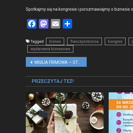
Spotka­jmy się na kon­gre­sie i poroz­maw­ia­jmy o biz­ne­sie 
Facebook
Mastodon
Email
Share
Tagged
biznes
franczyzobiorca
kongres
wydarzenia biznesowe
Nawigacja
WIGILIA FIRMOWA — STACJONARNA CZY ONLINE?
wpisu
PRZECZYTAJ TEŻ!