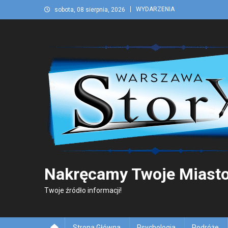
Skip
WYDARZENIA
sobota, 08 sierpnia, 2026
to
content
Nakręcamy Twoje Miasto
Twoje źródło informacji!
Strona Główna
Psychologia
Podróże