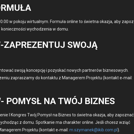
FORMUŁA
00 w poko­ju wirtu­al­nym. For­muła online to świet­na okaz­ja, aby zapoz
 bez koniecznoś­ci wychodzenia w domu.
-ZAPREZENTUJ SWOJĄ
tować swo­ją kon­cepcję i pozyskać nowych part­nerów biz­ne­sowych.
­niu zaprasza­my do kon­tak­tu z Man­agerem Pro­jek­tu (kon­takt e‑mail:
- POMYSŁ NA TWÓJ BIZNES
nie I Kon­gres Twój Pomysł na Biznes to świet­na okaz­ja, aby zapoz­nać
e wychodząc z domu. Spotkanie ma charak­ter online. Jeśli chcesz wziąć
z Man­agerem Pro­jek­tu (kon­takt e‑mail:
m.szymanek@ikib.com.pl
).