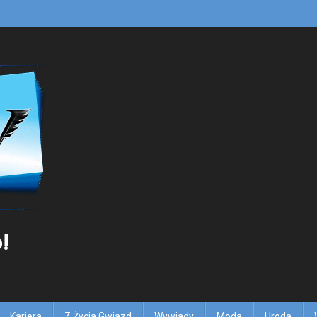
!
Kariera
Z Życia Gwiazd
Wywiady
Moda
Uroda