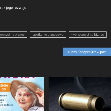
oraz jego roz­wo­ju.
pomysł na biznes
spotkanie biznesowe
twój pomysł na biznes
Ślubny Kongres już w październiku!