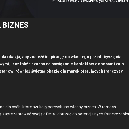
 BIZNES
ła okaz­ja, aby znaleźć inspirację do włas­nego przed­sięwz­ię­cia
owy­mi, lecz także szansa na naw­iązanie kon­tak­tów z osoba­mi zain­
s stanowi również świet­ną okazję dla marek ofer­u­ją­cych franczyzy
ne dla osób, które szuka­ją pomysłu na włas­ny biznes. W ramach
aprezen­tować swo­ją ofer­tę i dotrzeć do potenc­jal­nych franczy­zo­bio