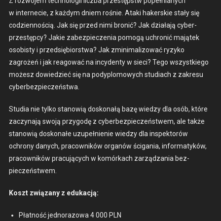
Z roz­wo­jem tech­nologii licz­ba przestępstw popeł­ni­anych
w internecie, z każdym dniem rośnie. Ata­ki hak­er­skie stały się
codzi­en­noś­cią. Jak się przed nimi bronić? Jak dzi­ała­ją cyber­
przestęp­cy? Jakie zabez­pieczenia pomogą uchronić majątek
oso­bisty i przed­siębiorstwa? Jak zmin­i­mal­i­zować ryzyko
zagrożeń i jak reagować na incy­den­ty w sieci? Tego wszys­tkiego
możesz dowiedzieć się na pody­plo­mowych stu­di­ach z zakre­su
cyber­bez­pieczeńst­wa.
Stu­dia nie tylko stanow­ią doskon­ałą bazę wiedzy dla osób, które
zaczy­na­ją swo­ją przy­godę z cyber­bez­pieczeńst­wem, ale także
stanow­ią doskon­ałe uzu­pełnie­nie wiedzy dla inspek­torów
ochrony danych, pra­cown­ików organów ści­ga­nia, infor­matyków,
pra­cown­ików pracu­ją­cych w komórkach zarządza­nia bez­
pieczeńst­wem.
Koszt związany z edukacją:
Płat­ność jed­no­ra­zowa 4 000 PLN