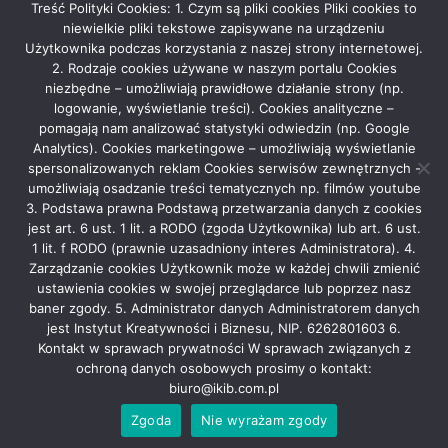
Treść Polityki Cookies: 1. Czym są pliki cookies Pliki cookies to
niewielkie pliki tekstowe zapisywane na urządzeniu
CZY INWESTYCJA W PRYWATNĄ EMERYTURĘ SIĘ OPŁACA?
Użytkownika podczas korzystania z naszej strony internetowej.
2. Rodzaje cookies używane w naszym portalu Cookies
2025-06-30
admin
niezbędne – umożliwiają prawidłowe działanie strony (np.
logowanie, wyświetlanie treści). Cookies analityczne –
pomagają nam analizować statystyki odwiedzin (np. Google
Analytics). Cookies marketingowe – umożliwiają wyświetlanie
Rekla­ma
spersonalizowanych reklam Cookies serwisów zewnętrznych -
umożliwiają osadzanie treści tematycznych np. filmów youtube
3. Podstawa prawna Podstawą przetwarzania danych z cookies
jest art. 6 ust. 1 lit. a RODO (zgoda Użytkownika) lub art. 6 ust.
1 lit. f RODO (prawnie uzasadniony interes Administratora). 4.
Zarządzanie cookies Użytkownik może w każdej chwili zmienić
ustawienia cookies w swojej przeglądarce lub poprzez nasz
baner zgody. 5. Administrator danych Administratorem danych
Grupa Medialna Story
|
Theme: News Portal by
Mystery Themes
.
jest Instytut Kreatywności i Biznesu, NIP. 6262801603 6.
Kontakt w sprawach prywatności W sprawach związanych z
Bemowo
Białołęka
Bielany
Mokotów
Ochota
ochroną danych osobowych prosimy o kontakt:
Praga Północ
Praga Południe
Rembertów
Śródmieście
biuro@ikib.com.pl
Targówek
Ursus
Ursynów
Warszawa
Wawer
Wesoła
Wilanów
Włochy
Wola
Żolibórz
Zgoda
Nie wyrażam zgody
WYDARZENIA