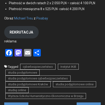
Płat­ność w dwóch rat­ach 2 x 2 050 PLN – całość 4 100 PLN
Płat­ność miesięcz­na 8 x 525 PLN- całość 4 200 PLN
Obraz
Michael Treu
z
Pix­abay
REKRUTACJA
rekla­ma:
Facebook
Mastodon
Email
Share
Tagged
cyberbezpieczeństwo
Instytut IKiB
studia podyplomowe
studia podyplomowe cyberbezpieczeństwo
studia podyplomowe Kraków
studia podyplomowe online
studiuj online
Wyższa Szkoła Humanistyczno-Ekonomiczna w Brzegu