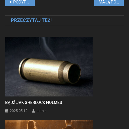
Nawigacja
PODYPLOMOWE STUDIA Z ZAKRESU PSYCHOLOGII. KTÓRY KIERUNEK WYBRAĆ?
MAJĄ PONAD 40 LAT I WCIĄŻ ZACHWYCAJĄ IDEALNĄ FIGURĄ!
wpisu
PRZECZYTAJ TEŻ!
BĄDŹ JAK SHERLOCK HOLMES
2025-05-10
admin