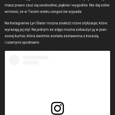
masz pra­wo czuć się swo­bod­nie, pięknie i wygod­nie. Nie daj sobie
wmówić, że w Twoim wieku czegoś nie wypa­da.
Na Insta­gramie Lyn Slater moż­na znaleźć różne styl­iza­c­je, które
wyraża­ją jej styl. Na jed­nym ze zdjęć moż­na zobaczyć ją w jean­
sowej kurtce, która świet­nie została zestaw­iona z koszulą
i czarny­mi spod­ni­a­mi.