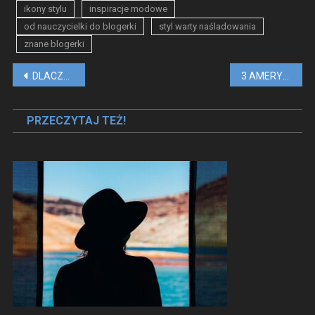
ikony stylu
inspiracje modowe
od nauczycielki do blogerki
styl warty naśladowania
znane blogerki
Nawigacja
DLACZEGO OSOBY AUTYSTYCZNE SĄ BARDZIEJ NARAŻONE NA SAMOBÓJSTWO?
3 AMERYKAŃSKIE BLOGI MODOWE, KTÓRE WARTO OBSERWOWAĆ!
wpisu
PRZECZYTAJ TEŻ!