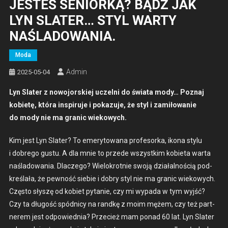
JESTEŚ SENIORKĄ? BĄDŹ JAK
LYN SLATER… STYL WARTY
NAŚLADOWANIA.
Moda
Admin
2025-05-04
Lyn Slater z nowo­jorskiej uczel­ni do świa­ta mody… Poz­naj
kobi­etę, która inspiru­je i pokazu­je, że styl i zamiłowanie
do mody nie ma granic wiekowych.
Kim jest Lyn Slater? To emery­towana pro­fe­sor­ka, ikona sty­lu
i dobrego gus­tu. A dla mnie to przede wszys­tkim kobi­eta warta
naślad­owa­nia. Dlaczego? Wielokrot­nie swo­ją dzi­ałal­noś­cią pod­
kreślała, że pewność siebie i dobry styl nie ma granic wiekowych.
Częs­to słyszę od kobi­et pytanie, czy mi wypa­da w tym wyjść?
Czy ta dłu­gość spód­ni­cy na rand­kę z moim mężem, czy też part­
nerem jest odpowied­nia? Prze­cież mam pon­ad 60 lat. Lyn Slater