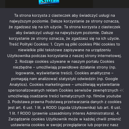
Ta strona korzysta z ciasteczek aby świadczyć usługi na
najwyższym poziomie. Dalsze korzystanie ze strony oznacza,
że zgadzasz się na ich użycie. Ta strona korzysta z ciasteczek
aby świadczyć usługi na najwyższym poziomie. Dalsze
korzystanie ze strony oznacza, że zgadzasz się na ich użycie.
Treść Polityki Cookies: 1. Czym są pliki cookies Pliki cookies to
niewielkie pliki tekstowe zapisywane na urządzeniu
NAJLEPIEJ I NAJGORZEJ WYGLĄDAJĄCE GWIAZDY W POLSCE
Użytkownika podczas korzystania z naszej strony internetowej.
2. Rodzaje cookies używane w naszym portalu Cookies
2025-07-09
admin
niezbędne – umożliwiają prawidłowe działanie strony (np.
logowanie, wyświetlanie treści). Cookies analityczne –
pomagają nam analizować statystyki odwiedzin (np. Google
Analytics). Cookies marketingowe – umożliwiają wyświetlanie
Rekla­ma
spersonalizowanych reklam Cookies serwisów zewnętrznych -
umożliwiają osadzanie treści tematycznych np. filmów youtube
3. Podstawa prawna Podstawą przetwarzania danych z cookies
jest art. 6 ust. 1 lit. a RODO (zgoda Użytkownika) lub art. 6 ust.
1 lit. f RODO (prawnie uzasadniony interes Administratora). 4.
Zarządzanie cookies Użytkownik może w każdej chwili zmienić
ustawienia cookies w swojej przeglądarce lub poprzez nasz