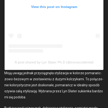
View this post on Insta­gram
A post shared by Lyn Slater Ph.D (@iconaccidental)
Moją uwagę jed­nak przy­ciągnęła styl­iza­c­ja w kolorze pomarańc­­
zowo-beżowym w zestaw­ie­niu z duży­mi kol­czyka­mi. To połącze­
nie kolorysty­czne jest doskon­ałe, pomarańcz w ide­al­ny sposób
oży­wia całą styl­iza­cję. Wybrana przez Lyn Slater sukien­ka bard­zo
mi się podo­ba.
Budu­jąc swój wiz­erunek, dobier­a­jąc styl­iza­c­je, pamię­taj moda,