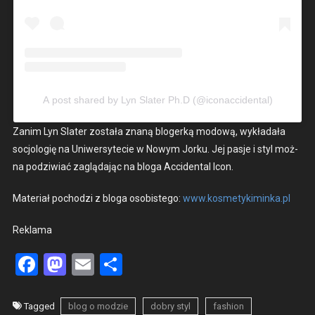
A post shared by Lyn Slater Ph.D (@iconaccidental)
Zan­im Lyn Slater została znaną blogerką mod­ową, wykładała
socjologię na Uni­w­er­syte­cie w Nowym Jorku. Jej pas­je i styl moż­
na podzi­wiać zaglą­da­jąc na blo­ga Acci­den­tal Icon.
Mate­ri­ał pochodzi z blo­ga oso­bis­tego:
www.kosmetykiminka.pl
Rekla­ma
Facebook
Mastodon
Email
Share
Tagged
blog o modzie
dobry styl
fashion