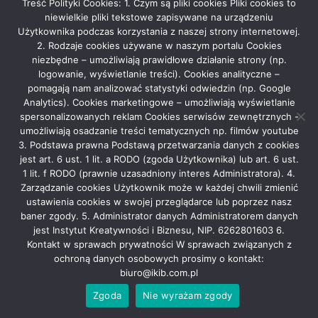
Treść Polityki Cookies: 1. Czym są pliki cookies Pliki cookies to
CO WARTO PRZYWIEŹĆ Z TURCJI, CZYLI PRZEWODNIK
niewielkie pliki tekstowe zapisywane na urządzeniu
PO TURECKICH SKARBACH
Użytkownika podczas korzystania z naszej strony internetowej.
2025-09-23
admin
2. Rodzaje cookies używane w naszym portalu Cookies
niezbędne – umożliwiają prawidłowe działanie strony (np.
logowanie, wyświetlanie treści). Cookies analityczne –
pomagają nam analizować statystyki odwiedzin (np. Google
Analytics). Cookies marketingowe – umożliwiają wyświetlanie
Rekla­ma
spersonalizowanych reklam Cookies serwisów zewnętrznych -
umożliwiają osadzanie treści tematycznych np. filmów youtube
3. Podstawa prawna Podstawą przetwarzania danych z cookies
jest art. 6 ust. 1 lit. a RODO (zgoda Użytkownika) lub art. 6 ust.
1 lit. f RODO (prawnie uzasadniony interes Administratora). 4.
Zarządzanie cookies Użytkownik może w każdej chwili zmienić
ustawienia cookies w swojej przeglądarce lub poprzez nasz
baner zgody. 5. Administrator danych Administratorem danych
Grupa Medialna Story
|
Theme: News Portal by
Mystery Themes
.
jest Instytut Kreatywności i Biznesu, NIP. 6262801603 6.
Bemowo
Białołęka
Bielany
Mokotów
Ochota
Kontakt w sprawach prywatności W sprawach związanych z
ochroną danych osobowych prosimy o kontakt:
Praga Północ
Praga Południe
Rembertów
Śródmieście
biuro@ikib.com.pl
Targówek
Ursus
Ursynów
Warszawa
Wawer
Wesoła
Wilanów
Włochy
Wola
Żolibórz
Zgoda
Nie wyrażam zgody
WYDARZENIA