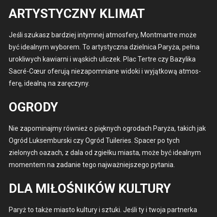
ARTYSTYCZNY KLIMAT
Jeśli szukasz bardziej intym­nej atmos­fery, Mont­martre może
być ide­al­nym wyborem. To artysty­cz­na dziel­ni­ca Paryża, peł­na
urokli­wych kaw­iarni i wąs­kich uliczek. Plac Tertre czy Bazy­li­ka
Sacré-Cœur ofer­u­ją nieza­pom­ni­ane wido­ki i wyjątkową atmos­
ferę, ide­al­ną na zaręczyny.
OGRODY
Nie zapom­i­na­jmy również o pięknych ogro­dach Paryża, takich jak
Ogród Luk­sem­burs­ki czy Ogród Tui­leries. Spac­er po tych
zielonych oazach, z dala od zgiełku mias­ta, może być ide­al­nym
momentem na zadanie tego najważniejszego pyta­nia.
DLA MIŁOŚNIKÓW KULTURY
Paryż to także mias­to kul­tu­ry i sztu­ki. Jeśli ty i two­ja part­ner­ka