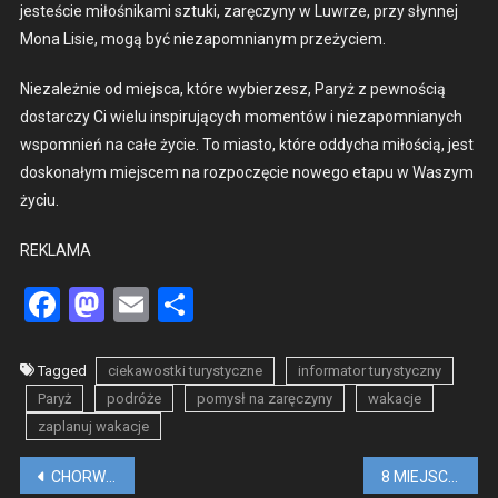
jesteś­cie miłośnika­mi sztu­ki, zaręczyny w Luwrze, przy słyn­nej
Mona Lisie, mogą być nieza­pom­ni­anym przeży­ciem.
Nieza­leżnie od miejs­ca, które wybierzesz, Paryż z pewnoś­cią
dostar­czy Ci wielu inspiru­ją­cych momen­tów i nieza­pom­ni­anych
wspom­nień na całe życie. To mias­to, które odd­y­cha miłoś­cią, jest
doskon­ałym miejscem na rozpoczę­cie nowego eta­pu w Waszym
życiu.
REKLAMA
Facebook
Mastodon
Email
Share
Tagged
ciekawostki turystyczne
informator turystyczny
Paryż
podróże
pomysł na zaręczyny
wakacje
zaplanuj wakacje
Nawigacja
CHORWACJA IDEALNY KIERUNEK NA PODRÓŻ POŚLUBNĄ
8 MIEJSC, KTÓRE WARTO ZOBACZYĆ W CZARNOGÓRZE