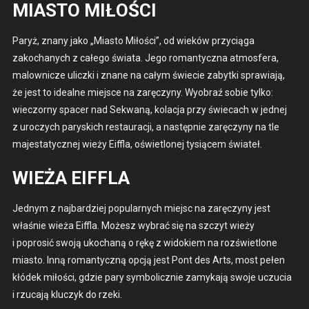
MIASTO MIŁOŚCI
Paryż, znany jako „Mias­to Miłoś­ci”, od wieków przy­cią­ga
zakochanych z całego świa­ta. Jego roman­ty­cz­na atmos­fera,
mal­own­icze ulicz­ki i znane na całym świecie zabyt­ki spraw­ia­ją,
że jest to ide­alne miejsce na zaręczyny. Wyobraź sobie tylko:
wiec­zorny spac­er nad Sek­waną, kolac­ja przy świecach w jed­nej
z uroczych parys­kich restau­racji, a następ­nie zaręczyny na tle
majes­taty­cznej wieży Eif­fla, oświ­et­lonej tysiącem świateł.
WIEŻA EIFFLA
Jed­nym z najbardziej pop­u­larnych miejsc na zaręczyny jest
właśnie wieża Eif­fla. Możesz wybrać się na szczyt wieży
i poprosić swo­ją ukochaną o rękę z widok­iem na rozświ­et­lone
mias­to. Inną roman­ty­czną opcją jest Pont des Arts, most pełen
kłódek miłoś­ci, gdzie pary sym­bol­icznie zamyka­ją swo­je uczu­cia
i rzu­ca­ją kluczyk do rze­ki.