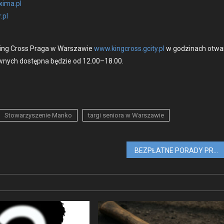
ima.pl
.pl
King Cross Pra­ga w Warsza­w­ie
www.kingcross.gcity.pl
w godz­i­nach otwa
rawnych dostęp­na będzie od 12.00–18.00.
Stowarzyszenie Manko
targi seniora w Warszawie
BEZPŁATNE PORADY PRAWNE W KING CROSS PRAGA