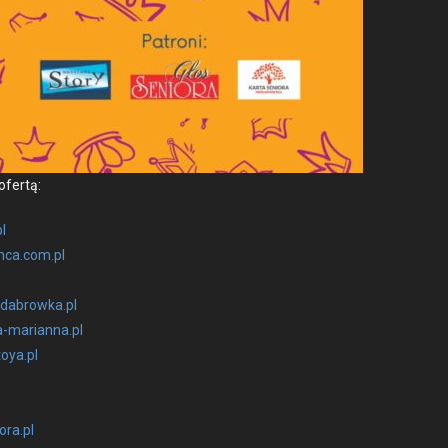
fer­tą:
l
ca.com.pl
dabrowka.pl
-marianna.pl
oya.pl
ora.pl