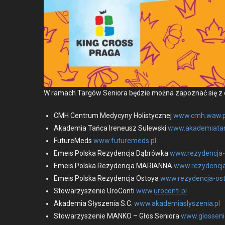
W ramach Targów Senio­ra będzie moż­na zapoz­nać się z o
CMH Cen­trum Medy­cyny Holisty­cznej
www.cmh.waw.p
Akademia Tań­ca Ireneusz Sulews­ki
www.akademiatan
FutureMeds
www.futuremeds.pl
Emeis Pol­s­ka Rezy­denc­ja Dąbrówka
www.rezydencja-
Emeis Pol­s­ka Rezy­denc­ja MARIANNA
www.rezydencja
Emeis Pol­s­ka Rezy­denc­ja Ostoya
www.rezydencja-ost
Sto­warzysze­nie Uro­Con­ti
www.
uroconti.pl
Akademia Słyszenia S.C.
www.akademiaslyszenia.pl
Sto­warzysze­nie MANKO – Głos Senio­ra
www.glosseni