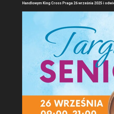
Hand­lowym King Cross Pra­ga 26 wrześ­nia 2025 i odw