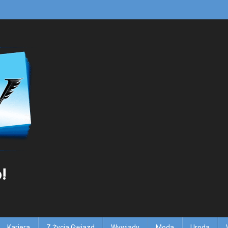
!
Kariera
Z Życia Gwiazd
Wywiady
Moda
Uroda