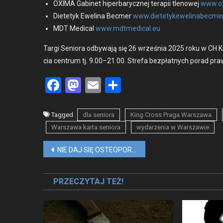
OXIMA Gabi­net hiper­barycznej ter­apii tlenowej
www.ox
Diete­tyk Eweli­na Becmer
www.dietetykewelinabecmer
MDT Med­ical
www.mdtmedical.eu
Tar­gi Senio­ra odby­wa­ją się 26 wrześ­nia 2025 roku w CH 
cia cen­trum tj. 9.00–21.00. Stre­fa bezpłat­nych porad p
Facebook
Mastodon
Email
Share
Tagged
dla seniora
King Cross Praga Warszawa
Warszawa karta seniora
wydarzenia w Warszawie
Nawigacja
NIE DAJ SIĘ OSTEOPOROZIE, PRZYJDŹ NA BEZPŁATNE BADANIA
wpisu
PRZECZYTAJ TEŻ!