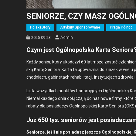
SENIORZE, CZY MASZ OGÓLN
PolskaStory
Artykuły Sponsorowane
Praga Północ
Admin
2025-09-23
Czym jest Ogólnopolska Karta Seniora
Każdy senior, który ukończył 60 lat może zostać członkie
ską Kartę Senio­ra. Kar­ta ta upoważ­nia do zniżek w wielu p
chod­ni­ach, gabi­ne­tach reha­bil­i­tacji, insty­tuc­jach zdrowia i k
Lista wszys­t­kich punk­tów hon­oru­ją­cych Ogólnopol­ską Kartę
Niemal każdego dnia dołącza­ją do nas nowe firmy, które
rabaty dla posi­adaczy Ogólnopol­skiej Kar­ty Senio­ra (OKS)
Już 650 tys. seniorów jest posiadaczam
Seniorze, jeśli nie posi­adasz jeszcze Ogólnopol­skiej K