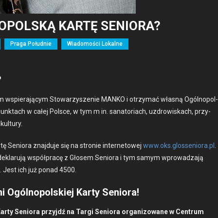
OPOLSKĄ KARTĘ SENIORA?
Praga Południe
Wiadomości Lokalne
?
m wspier­a­ją­cym Sto­warzysze­nie MANKO i otrzy­mać włas­ną Ogólnopol­
unk­tach w całej Polsce, w tym m in. sana­to­ri­ach, uzdrowiskach, przy­
ul­tu­ry.
 Senio­ra zna­j­du­je się na stron­ie inter­ne­towej
www.oks.glosseniora.pl
.
 deklaru­ją współpracę z Głosem Senio­ra i tym samym wprowadza­ją
. Jest ich już pon­ad 4500.
i Ogólnopolskiej Karty Seniora!
ar­ty Senio­ra przyjdź na Tar­gi Senio­ra orga­ni­zowane w Cen­trum