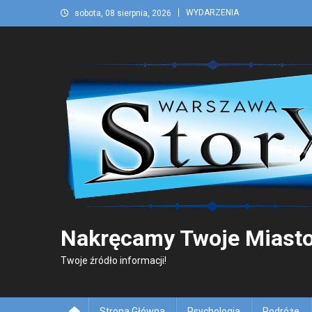
Skip
WYDARZENIA
sobota, 08 sierpnia, 2026
to
content
Nakręcamy Twoje Miasto
Twoje źródło informacji!
Strona Główna
Psychologia
Podróże