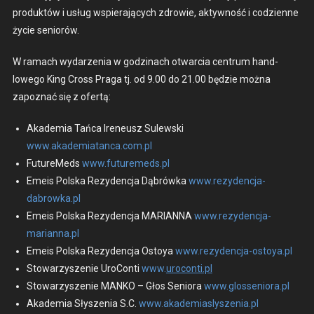
pro­duk­tów i usług wspier­a­ją­cych zdrowie, akty­wność i codzi­enne
życie seniorów.
W ramach wydarzenia w godz­i­nach otwar­cia cen­trum hand­
lowego King Cross Pra­ga tj. od 9.00 do 21.00 będzie moż­na
zapoz­nać się z ofer­tą:
Akademia Tań­ca Ireneusz Sulews­ki
www.
akademiatanca.com.pl
FutureMeds
www.futuremeds.pl
Emeis Pol­s­ka Rezy­denc­ja Dąbrówka
www.rezydencja-
dabrowka.pl
Emeis Pol­s­ka Rezy­denc­ja MARIANNA
www.rezydencja-
marianna.pl
Emeis Pol­s­ka Rezy­denc­ja Ostoya
www.rezydencja-ostoya.pl
Sto­warzysze­nie Uro­Con­ti
www.
uroconti.pl
Sto­warzysze­nie MANKO – Głos Senio­ra
www.glosseniora.pl
Akademia Słyszenia S.C.
www.akademiaslyszenia.pl