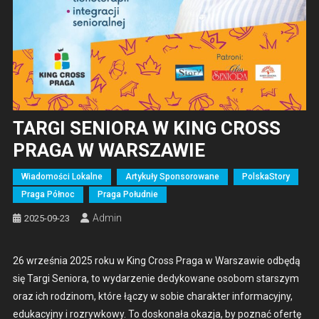
TARGI SENIORA W KING CROSS
PRAGA W WARSZAWIE
Wiadomości Lokalne
Artykuły Sponsorowane
PolskaStory
Praga Północ
Praga Południe
Admin
2025-09-23
26 wrześ­nia 2025 roku w King Cross Pra­ga w Warsza­w­ie odbędą
się Tar­gi Senio­ra, to wydarze­nie dedykowane osobom starszym
oraz ich rodzi­nom, które łączy w sobie charak­ter infor­ma­cyjny,
eduka­cyjny i rozry­wkowy. To doskon­ała okaz­ja, by poz­nać ofer­tę