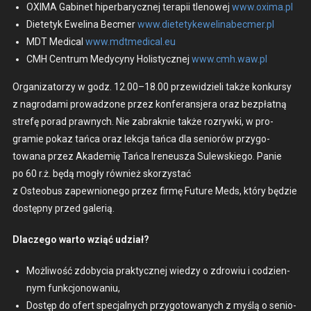
OXIMA Gabi­net hiper­barycznej ter­apii tlenowej
www.oxima.pl
Diete­tyk Eweli­na Becmer
www.
dietetykewelinabecmer.pl
MDT Med­ical
www.mdtmedical.eu
CMH Cen­trum Medy­cyny Holisty­cznej
www.cmh.waw.pl
Orga­ni­za­torzy w godz. 12.00–18.00 przewidzieli także konkursy
z nagro­da­mi prowad­zone przez kon­fer­an­sjera oraz bezpłat­ną
stre­fę porad prawnych. Nie zabraknie także rozry­w­ki, w pro­
gramie pokaz tań­ca oraz lekc­ja tań­ca dla seniorów przy­go­
towana przez Akademię Tań­ca Ireneusza Sulewskiego. Panie
po 60 r.ż. będą mogły również sko­rzys­tać
z Osteobus zapewnionego przez fir­mę Future Meds, który będzie
dostęp­ny przed galer­ią.
Dlaczego warto wziąć udzi­ał?
Możli­wość zdoby­cia prak­ty­cznej wiedzy o zdrow­iu i codzi­en­
nym funkcjonowa­niu,
Dostęp do ofert spec­jal­nych przy­go­towanych z myślą o senio­