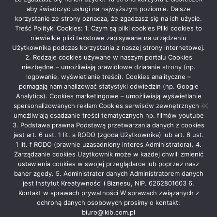
aby świadczyć usługi na najwyższym poziomie. Dalsze
korzystanie ze strony oznacza, że zgadzasz się na ich użycie.
Rekla­ma
Treść Polityki Cookies: 1. Czym są pliki cookies Pliki cookies to
niewielkie pliki tekstowe zapisywane na urządzeniu
Użytkownika podczas korzystania z naszej strony internetowej.
2. Rodzaje cookies używane w naszym portalu Cookies
niezbędne – umożliwiają prawidłowe działanie strony (np.
logowanie, wyświetlanie treści). Cookies analityczne –
pomagają nam analizować statystyki odwiedzin (np. Google
Analytics). Cookies marketingowe – umożliwiają wyświetlanie
spersonalizowanych reklam Cookies serwisów zewnętrznych -
Grupa Medialna Story
|
Theme: News Portal by
Mystery Themes
.
umożliwiają osadzanie treści tematycznych np. filmów youtube
Bemowo
Białołęka
Bielany
Mokotów
Ochota
3. Podstawa prawna Podstawą przetwarzania danych z cookies
Praga Północ
Praga Południe
Rembertów
Śródmieście
jest art. 6 ust. 1 lit. a RODO (zgoda Użytkownika) lub art. 6 ust.
Targówek
Ursus
Ursynów
Warszawa
Wawer
1 lit. f RODO (prawnie uzasadniony interes Administratora). 4.
Wesoła
Wilanów
Włochy
Wola
Żolibórz
Zarządzanie cookies Użytkownik może w każdej chwili zmienić
WYDARZENIA
ustawienia cookies w swojej przeglądarce lub poprzez nasz
baner zgody. 5. Administrator danych Administratorem danych
jest Instytut Kreatywności i Biznesu, NIP. 6262801603 6.
Kontakt w sprawach prywatności W sprawach związanych z
ochroną danych osobowych prosimy o kontakt:
biuro@ikib.com.pl