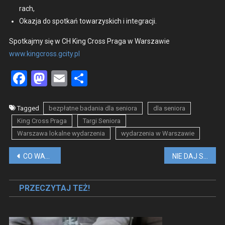
rach,
Okaz­ja do spotkań towarzys­kich i inte­gracji.
Spotka­jmy się w CH King Cross Pra­ga w Warsza­w­ie
www.kingcross.gcity.pl
Facebook
Mastodon
Email
Share
Tagged
bezpłatne badania dla seniora
dla seniora
King Cross Praga
Targi Seniora
Warszawa lokalne wydarzenia
wydarzenia w Warszawie
Nawigacja
CO WARTO KUPIĆ W TUNEZJI?
NIE DAJ SIĘ OSTEOPOROZIE, PRZYJDŹ NA BEZPŁATNE BADANIA
wpisu
PRZECZYTAJ TEŻ!