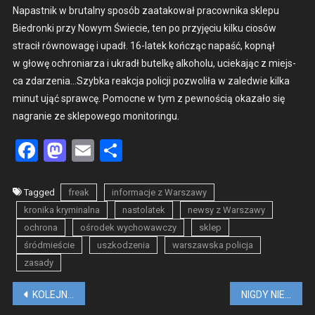
Napast­nik w bru­tal­ny sposób zaatakował pra­cown­i­ka sklepu
Biedron­ki przy Nowym Świecie, ten po przyję­ciu kilku ciosów
stracił równowagę i upadł. 16-latek kończąc napaść, kop­nął
w głowę ochro­niarza i ukradł butelkę alko­holu, ucieka­jąc z miejs­
ca zdarzenia…Szybka reakc­ja policji poz­woliła w zaled­wie kil­ka
min­ut ująć spraw­cę. Pomoc­ne w tym z pewnoś­cią okaza­ło się
nagranie ze skle­powego mon­i­toringu.
Facebook
Mastodon
Email
Share
Tagged
freak
informacje z Warszawy
kronika kryminalna
nastolatek
newsy z Warszawy
ochrona
ośrodek wychowawczy
sklep
śródmieście
uszkodzenia
warszawska policja
zasady
Nawigacja
KOLEJNY SZALONY STUDENT? BOMBA NA UNIWERSYTECIE JANA DŁUGOSZA W CZĘSTOCHOWIE
NIGDY NIE WRÓCILI DO DOMU, ICH BLISCY NADAL CZEKAJĄ…