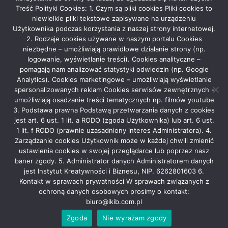
Treść Polityki Cookies: 1. Czym są pliki cookies Pliki cookies to
niewielkie pliki tekstowe zapisywane na urządzeniu
TANECZNE WIECZORKI DLA SENIORÓW
Użytkownika podczas korzystania z naszej strony internetowej.
2025-09-23
admin
2. Rodzaje cookies używane w naszym portalu Cookies
niezbędne – umożliwiają prawidłowe działanie strony (np.
logowanie, wyświetlanie treści). Cookies analityczne –
pomagają nam analizować statystyki odwiedzin (np. Google
Analytics). Cookies marketingowe – umożliwiają wyświetlanie
Rekla­ma
spersonalizowanych reklam Cookies serwisów zewnętrznych -
umożliwiają osadzanie treści tematycznych np. filmów youtube
3. Podstawa prawna Podstawą przetwarzania danych z cookies
jest art. 6 ust. 1 lit. a RODO (zgoda Użytkownika) lub art. 6 ust.
1 lit. f RODO (prawnie uzasadniony interes Administratora). 4.
Zarządzanie cookies Użytkownik może w każdej chwili zmienić
ustawienia cookies w swojej przeglądarce lub poprzez nasz
baner zgody. 5. Administrator danych Administratorem danych
Grupa Medialna Story
|
Theme: News Portal by
Mystery Themes
.
jest Instytut Kreatywności i Biznesu, NIP. 6262801603 6.
Bemowo
Białołęka
Bielany
Mokotów
Ochota
Kontakt w sprawach prywatności W sprawach związanych z
ochroną danych osobowych prosimy o kontakt:
Praga Północ
Praga Południe
Rembertów
Śródmieście
biuro@ikib.com.pl
Targówek
Ursus
Ursynów
Warszawa
Wawer
Wesoła
Wilanów
Włochy
Wola
Żolibórz
Zgoda
Nie wyrażam zgody
WYDARZENIA