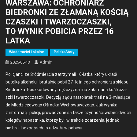
WARSZAWA: OCHRONIARZ
BIEDRONKI ZE ZŁAMANĄ KOŚCIĄ
CZASZKI I TWARZOCZASZKI,
TO WYNIK POBICIA PRZEZ 16
LATKA
Wiadomości Lokalne
PolskaStory
Admin
2025-05-13
Polic­jan­ci ze Śród­mieś­cia zatrzy­mali 16-lat­­ka, który ukradł
butelkę alko­holu i bru­tal­nie pobił 27- let­niego ochro­niarza sklepu
Biedron­ka. Poszkodowany mężczyz­na ma zała­maną kość cza­
sz­ki i twar­zocza­sz­ki. Decyzją sądu nas­to­latek trafi na 3‑miesiące
do Młodzieżowego Ośrod­ka Wychowaw­czego. Jak wyni­ka
z infor­ma­cji policji, prowad­zone są także czyn­noś­ci wobec dwóch
kolegów napast­ni­ka, którzy byli w trak­cie zdarzenia, jed­nak
nie brali bezpośred­nio udzi­ału w pobi­ciu.