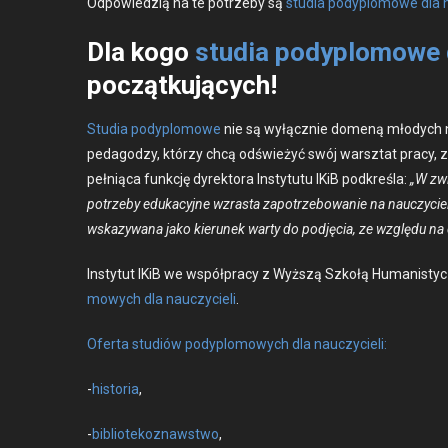
Odpowiedz­ią na te potrze­by są
stu­dia pody­plo­mowe dla n
Dla kogo
studia podyplomowe d
początkujących!
Stu­dia pody­plo­mowe
nie są wyłącznie domeną młodych nauc
pedagodzy, którzy chcą odświeżyć swój warsz­tat pra­cy, zd
pełnią­ca funkcję dyrek­to­ra Insty­tu­tu IKiB pod­kreśla:
„W zwi
potrze­by eduka­cyjne wzras­ta zapotrze­bowanie na nauczy­cieli w
wskazy­wana jako kierunek warty do pod­ję­cia, ze wzglę­du na de
Insty­tut IKiB we współpra­cy z Wyższą Szkołą Human­isty­
mowych dla nauczy­cieli
.
Ofer­ta studiów pody­plo­mowych dla nauczy­cieli:
-
his­to­ria
,
-
bib­liotekoz­naw­st­wo
,