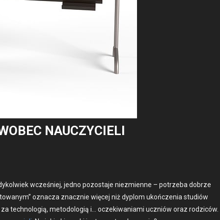
WOBEC NAUCZYCIELI
edykol­wiek wcześniej, jed­no pozosta­je niezmi­enne – potrze­ba dobrze
­go­towanym” oznacza znacznie więcej niż dyplom ukończenia studiów
za tech­nologią, metodologią i… oczeki­wa­ni­a­mi uczniów oraz rodz­iców.