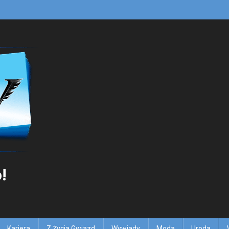
!
Kariera
Z Życia Gwiazd
Wywiady
Moda
Uroda