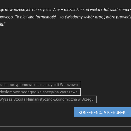
je nowoczes­nych nauczy­cieli. A ci – nieza­leżnie od wieku i doświad­czenia 
­mowego. To nie tylko for­mal­ność – to świadomy wybór dro­gi, która prowadz
iu.”
tudia podyplomowe dla nauczycieli Warszawa
odyplomowe pedagogika specjalna Warszawa
Wyższa Szkoła Humanistyczno-Ekonomiczna w Brzegu
KONFERENCJA KIERUNEK ROZWÓJ ONLINE 22 CZERWCA 2025 ROK — ZAPISZ SIĘ ZA DARMO!