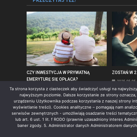
PRZECZYTAJ TEŻ!
CZY INWESTYCJA W PRYWATNĄ
ZOSTAŃ W 2
EMERYTURĘ SIĘ OPŁACA?
2025-05-05
2025-06-30
admin
Ta strona korzysta z ciasteczek aby świadczyć usługi na najwyższy
najwyższym poziomie. Dalsze korzystanie ze strony oznacza, że
urządzeniu Użytkownika podczas korzystania z naszej strony in
wyświetlanie treści). Cookies analityczne – pomagają nam anali
serwisów zewnętrznych - umożliwiają osadzanie treści tematyczn
lub art. 6 ust. 1 lit. f RODO (prawnie uzasadniony interes Adm
baner zgody. 5. Administrator danych Administratorem danych
Grupa Medialna Story
|
Theme: News Portal by
Mystery Themes
.