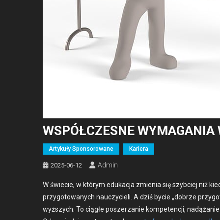
WSPÓŁCZESNE WYMAGANIA 
Artykuły Sponsorowane
Kariera
Admin
2025-06-12
W świecie, w którym edukac­ja zmienia się szy­b­ciej niż ki
przy­go­towanych nauczy­cieli. A dziś bycie „dobrze przy
wyższych. To ciągłe posz­erzanie kom­pe­tencji, nadążanie 