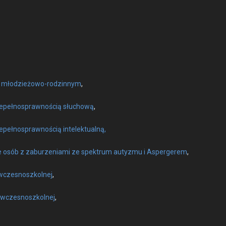
m młodzieżowo-rodz­in­nym
,
 z niepełnosprawnoś­cią słu­chową
,
 niepełnosprawnoś­cią intelek­tu­al­ną,
anie osób z zaburzeni­a­mi ze spek­trum autyz­mu i Asperg­erem
,
 wczes­noszkol­nej
,
 wczes­noszkol­nej
,