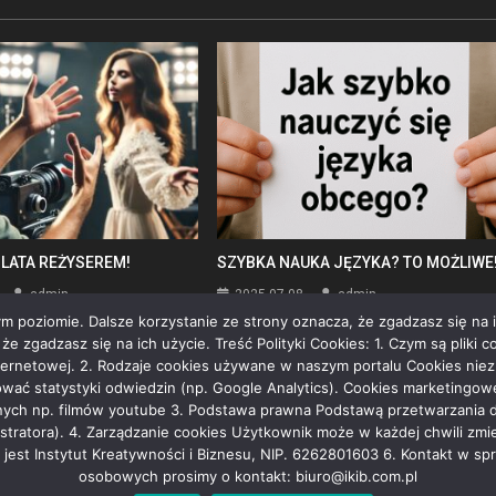
 LATA REŻYSEREM!
SZYBKA NAUKA JĘZYKA? TO MOŻLIWE
admin
2025-07-08
admin
m poziomie. Dalsze korzystanie ze strony oznacza, że zgadzasz się na i
 zgadzasz się na ich użycie. Treść Polityki Cookies: 1. Czym są pliki co
ternetowej. 2. Rodzaje cookies używane w naszym portalu Cookies niezb
zować statystyki odwiedzin (np. Google Analytics). Cookies marketingo
ych np. filmów youtube 3. Podstawa prawna Podstawą przetwarzania dany
inistratora). 4. Zarządzanie cookies Użytkownik może w każdej chwili zm
 jest Instytut Kreatywności i Biznesu, NIP. 6262801603 6. Kontakt w
osobowych prosimy o kontakt: biuro@ikib.com.pl