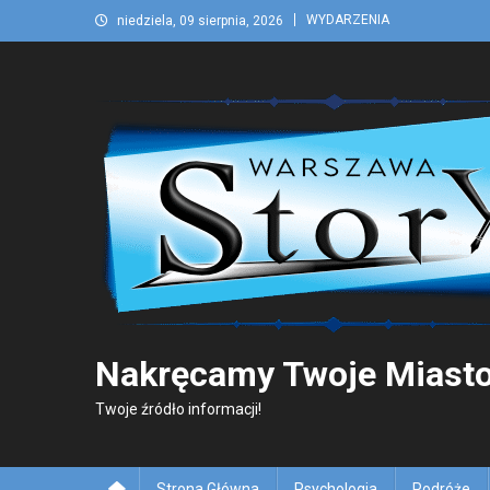
Skip
WYDARZENIA
niedziela, 09 sierpnia, 2026
to
content
Nakręcamy Twoje Miasto
Twoje źródło informacji!
Strona Główna
Psychologia
Podróże