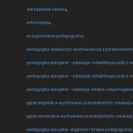
-zarządzanie oświatą
,
-
infor­maty­ka
,
-
przy­go­towanie ped­a­gog­iczne
,
-
ped­a­gogi­ka opiekuńc­­zo-wychowaw­cza z porad­nictwe
-
ped­a­gogi­ka spec­jal­na – edukac­ja i reha­bil­i­tac­ja osób
-ped­a­gogi­ka spec­jal­na – edukac­ja i reha­bil­i­tac­ja osób z
-
ped­a­gogi­ka spec­jal­na – edukac­ja, ter­apia i wspo­ma­g
-
język ang­iel­s­ki w wychowa­niu przed­szkol­nym i edukacji
-
język niemiec­ki w wychowa­niu przed­szkol­nym i edukacji
-ped­a­gogi­ka spec­­jal­­na- diag­noza i ter­apia ped­a­gog­icz­na
.