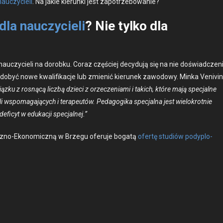
auczy­cieli
. Na jakie kierun­ki jest zapotrze­bowanie?
la nauczycieli
? Nie tylko dla
zy­cieli na dorobku. Coraz częś­ciej decy­du­ją się na nie doświad­czen
obyć nowe kwal­i­fikac­je lub zmienić kierunek zawodowy. Min­ka Venivin­
ązku z ros­nącą liczbą dzieci z orzeczeni­a­mi i takich, które mają spec­jalne
spo­ma­ga­ją­cych i ter­apeutów. Ped­a­gogi­ka spec­jal­na jest wielokrot­nie
fi­cyt w edukacji spec­jal­nej.”
czno-Eko­nom­iczną w Brzegu ofer­u­je bogatą
ofer­tę studiów pody­plo­